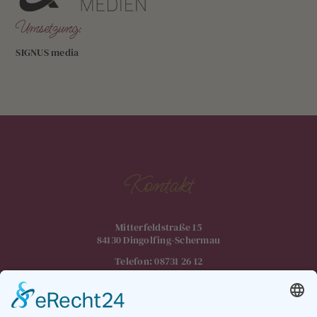
Umsetzung:
SIGNUS media
Kontakt
Mitterfeldstraße 15
84130 Dingolfing-Schermau
Telefon:
08731 26 12
info@autolackierer-dingolfing.de