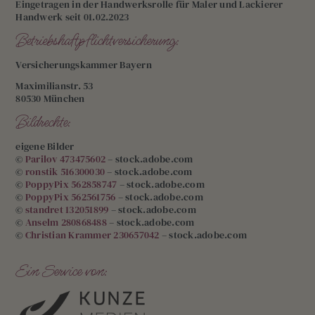
Eingetragen in der Handwerksrolle für Maler und Lackierer
Handwerk seit 01.02.2023
Betriebshaftpflichtversicherung:
Versicherungskammer Bayern
Maximilianstr. 53
80530 München
Bildrechte:
eigene Bilder
©
Parilov 473475602
– stock.adobe.com
©
ronstik 516300030
– stock.adobe.com
©
PoppyPix 562858747
– stock.adobe.com
©
PoppyPix 562561756
– stock.adobe.com
©
standret 132051899
– stock.adobe.com
©
Anselm 280868488
– stock.adobe.com
©
Christian Krammer 230657042
– stock.adobe.com
Ein Service von: